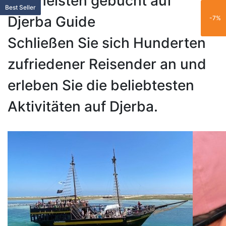
Am meisten gebucht auf
Vorgestellt
Vorgestellt
Family
Trending
Popular
Family
Limited
Limited
Best Seller
New
New
Trending
Family
Trending
Limited
Trending
Trending
Trending
Exclusive
Best Seller
Djerba Guide
-25%
-15%
-21%
-11%
-7%
Schließen Sie sich Hunderten
zufriedener Reisender an und
erleben Sie die beliebtesten
Aktivitäten auf Djerba.