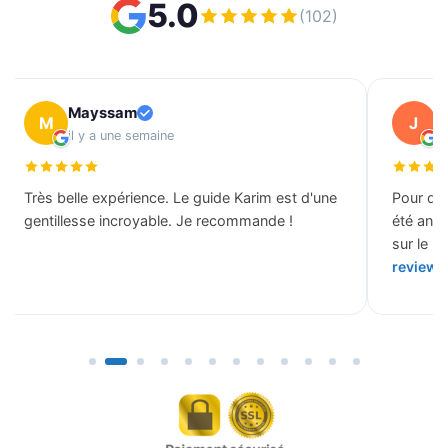
5.0
(102)
Mayssam
J
M
J
il y a une semaine
il
Très belle expérience. Le guide Karim est d'une
Pour des
gentillesse incroyable. Je recommande !
été ann
sur le b
review 