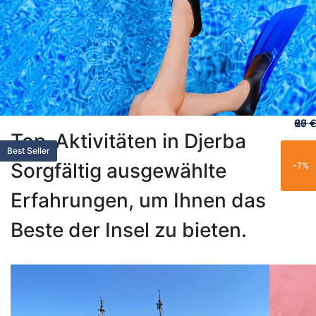
60 €
65 €
20 €
70 €
67 €
Top-Aktivitäten in Djerba
Vorgestellt
Vorgestellt
Family
Trending
Popular
Family
Limited
Limited
Best Seller
New
New
Trending
Family
Trending
Limited
Trending
Trending
Trending
Exclusive
Best Seller
Sorgfältig ausgewählte
-25%
-15%
-21%
-11%
-7%
Erfahrungen, um Ihnen das
Beste der Insel zu bieten.