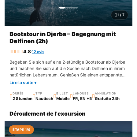
1 / 7
Bootstour in Djerba – Begegnung mit
Delfinen (2h)
4.8
12 avis
Begeben Sie sich auf eine 2-stündige Bootstour ab Djerba
und machen Sie sich auf die Suche nach Delfinen in ihrem
natürlichen Lebensraum. Genießen Sie einen entspannten
Moment auf dem Meer, mit beruhigenden
Lire la suite ▾
Meereslandschaften und einzigartigen Empfindungen, und
die Möglichkeit, diese großartigen Tiere beim freien Spiel
DURÉE
TYP
BILLET
LANGUES
ANNULATION
2 Stunden
Nautisch
Mobile
FR, EN +5
Gratuite 24h
zu beobachten. Ein authentisches und unvergessliches
Erlebnis für die ganze Familie oder mit Freunden.
Déroulement de l'excursion
ÉTAPE 1/9