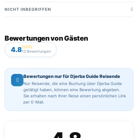
Bootstour (2h) ab Djerba
NICHT INBEGRIFFEN
Betreuung durch einen Kapitän / Guide
Hoteltransfer (sofern nicht anders angegeben)
Beobachtung von Delfinen auf dem Meer
Getränke und persönliche Ausgaben
Bewertungen von Gästen
Sicherheitsausrüstung
4.8
12 Bewertungen
Bewertungen nur für Djerba Guide Reisende
Nur Reisende, die eine Buchung über Djerba Guide
getätigt haben, können eine Bewertung abgeben.
Sie erhalten nach Ihrer Reise einen persönlichen Link
per E-Mail.