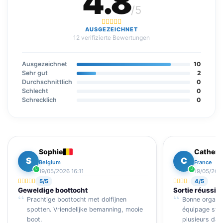
4.8
/5
AUSGEZEICHNET
12 verifizierte Bewertungen
Ausgezeichnet
10
Sehr gut
2
Durchschnittlich
0
Schlecht
0
Schrecklich
0
Sophie
Catheri
S
C
Belgium
France
19/05/2026 16:11
19/05/2026
5/5
4/5
Geweldige boottocht
Sortie réussie
Prachtige boottocht met dolfijnen
Bonne organis
spotten. Vriendelijke bemanning, mooie
équipage sym
boot.
plusieurs dau