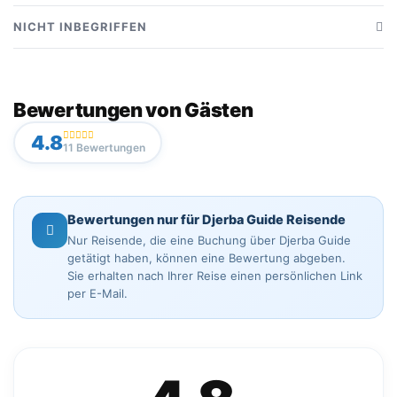
Komplette Kitesurf-Ausrüstung (Kite, Board, Bar, Trapez)
NICHT INBEGRIFFEN
Auf Ihr Niveau abgestimmte Ausrüstung
Unterricht oder Begleitung durch einen Instruktor
Hilfe vor Ort bei Bedarf
Transport zum Spot
Bewertungen von Gästen
Zusätzliche Versicherung (optional)
4.8
11 Bewertungen
Bewertungen nur für Djerba Guide Reisende
Nur Reisende, die eine Buchung über Djerba Guide
getätigt haben, können eine Bewertung abgeben.
Sie erhalten nach Ihrer Reise einen persönlichen Link
per E-Mail.