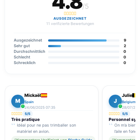
4.8
/5
AUSGEZEICHNET
11 verifizierte Bewertungen
Ausgezeichnet
9
Sehr gut
2
Durchschnittlich
0
Schlecht
0
Schrecklich
0
Mickaël
Julie
M
J
Spain
Belgium
24/06/2025 07:35
28/07/202
5/5
5/5
Très pratique
Personnel sy
Idéal pour ne pas trimballer son
On m’a bien co
matériel en avion.
l’aile en fonct