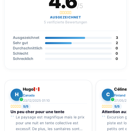
4.6
/5
AUSGEZEICHNET
5 verifizierte Bewertungen
Ausgezeichnet
3
Sehr gut
2
Durchschnittlich
0
Schlecht
0
Schrecklich
0
Hugo
Céline
H
C
Canada
Finland
03/12/2025 01:10
07/05/202
5/5
5/5
Un peu cher pour une tente
Attention aux 
Le paysage est magnifique mais le prix
Excursion géni
pour une nuit en tente collective est
piste est lon
excessif. De plus, les sanitaires sont
petits ont eu