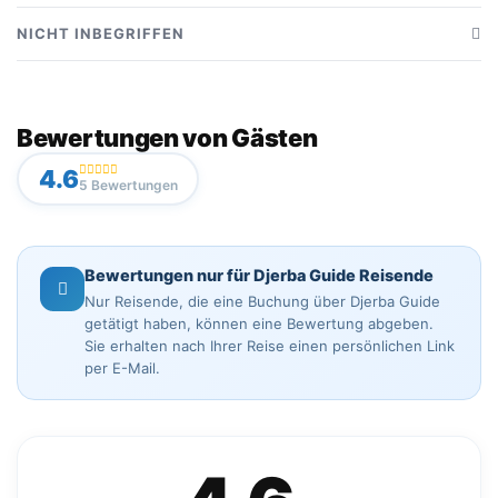
Hin- und Rücktransport von Ihrem Hotel in Djerba
NICHT INBEGRIFFEN
Komfortables Fahrzeug (klimatisiert) mit Fahrer
Getränke während des Mittagessens
Service eines professionellen Reiseführers
Kamelritt (optional, vor Ort zu bezahlen)
Bewertungen von Gästen
Besuch von Ksar Ghilane (Oase und Wüste)
Zusätzliche Aktivitäten in der Wüste (Quad, etc.)
4.6
5 Bewertungen
Persönliche Ausgaben
Bewertungen nur für Djerba Guide Reisende
Nur Reisende, die eine Buchung über Djerba Guide
getätigt haben, können eine Bewertung abgeben.
Sie erhalten nach Ihrer Reise einen persönlichen Link
per E-Mail.