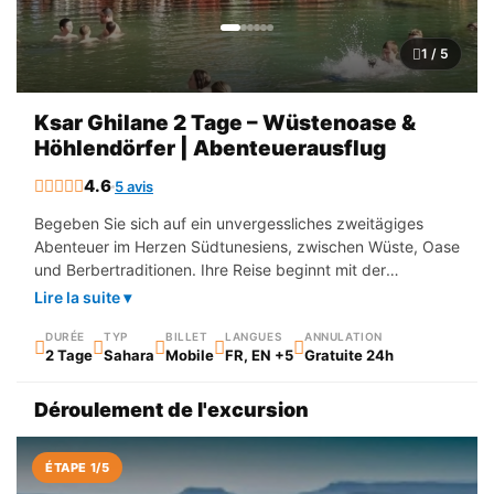
1 / 5
Ksar Ghilane 2 Tage – Wüstenoase &
Höhlendörfer | Abenteuerausflug
4.6
5 avis
Begeben Sie sich auf ein unvergessliches zweitägiges
Abenteuer im Herzen Südtunesiens, zwischen Wüste, Oase
und Berbertraditionen. Ihre Reise beginnt mit der
Überquerung der berühmten römischen Dammstraße, die
Lire la suite ▾
Djerba mit dem Festland verbindet, mit Fotostopps, um die
einzigartigen Landschaften des Südens zu bewundern.
DURÉE
TYP
BILLET
LANGUES
ANNULATION
2 Tage
Sahara
Mobile
FR, EN +5
Gratuite 24h
Sie fahren weiter in Richtung Wüstendörfer, bis Sie Ksar
Ghilane erreichen, eine herrliche Oase, umgeben von
Déroulement de l'excursion
goldenen Sanddünen. Genießen Sie einen entspannten
Moment an der heißen Quelle und erleben Sie ein
authentisches Abenteuer mit einem Kamelritt oder einer
ÉTAPE 1/5
Quad-Tour durch die Wüste (optional). Am Ende des Tages