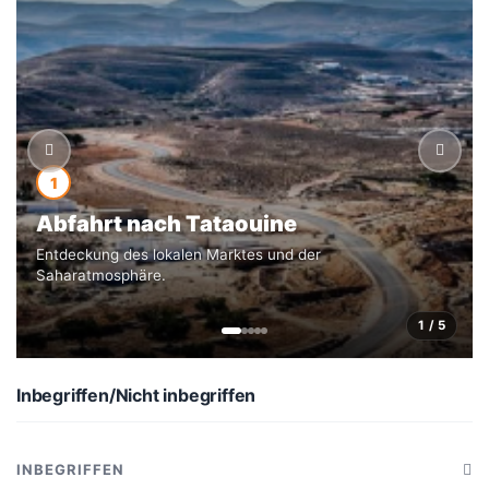
bewundern Sie einen außergewöhnlichen
Sonnenuntergang mitten in der Sahara und übernachten in
einem Camp oder einer typischen Unterkunft für völliges
Eintauchen.
1
Abfahrt nach Tataouine
Entdeckung des lokalen Marktes und der
Saharatmosphäre.
1 / 5
Inbegriffen/Nicht inbegriffen
INBEGRIFFEN