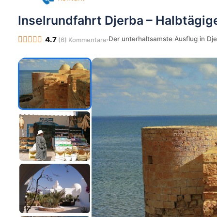
Pilates in Djerba
Yoga in Djerba
Inselrundfahrt Djerba – Halbtägi
Kontakt
Der unterhaltsamste Ausflug in Dj
4.7
(6) Kommentare