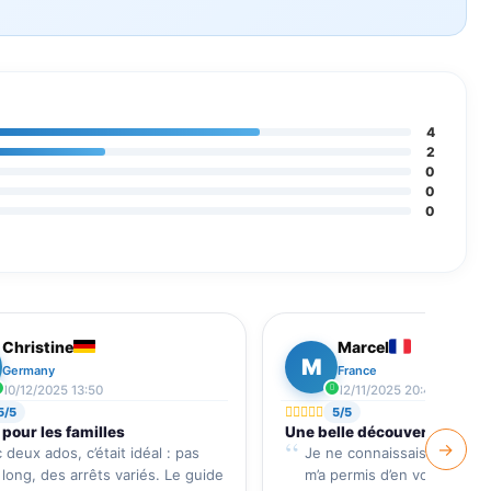
4
2
0
0
0
Christine
Marcel
M
Germany
France
10/12/2025 13:50
12/11/2025 20:47
5/5
5/5
 pour les familles
Une belle découverte
→
 deux ados, c’était idéal : pas
Je ne connaissais pas l’île,
 long, des arrêts variés. Le guide
m’a permis d’en voir les ess