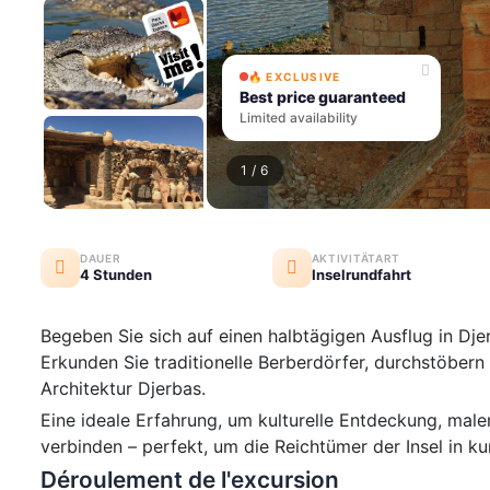
🔥 EXCLUSIVE
Best price guaranteed
Limited availability
1
/ 6
DAUER
AKTIVITÄTART
4 Stunden
Inselrundfahrt
Begeben Sie sich auf einen halbtägigen Ausflug in
Dje
Erkunden Sie traditionelle Berberdörfer, durchstöbern
Architektur Djerbas.
Eine ideale Erfahrung, um kulturelle Entdeckung, mal
verbinden – perfekt, um die Reichtümer der Insel in ku
Déroulement de l'excursion