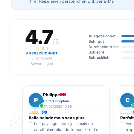
Ihrer Reise einen persönlichen Link per E-Mail.
4.7
Ausgezeichnet
/5
Sehr gut
Durchschnittlich
Schlecht
AUSGEZEICHNET
Schrecklich
6 verifizierte
Bewertungen
Philippe
P
C
United Kingdom
07/02/2026 10:39
5/5
Belle balade mais sans plus
Parfait
←
Les paysages sont jolis mais on
Avec
aurait aimé plus de temps libre. Le
trop