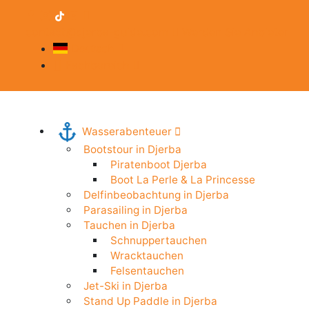
contact@djerba-guide.com
Werden Sie Anbieter
Deutsch
Fachbereich
Wasserabenteuer
Bootstour in Djerba
Piratenboot Djerba
Boot La Perle & La Princesse
Delfinbeobachtung in Djerba
Parasailing in Djerba
Tauchen in Djerba
Schnuppertauchen
Wracktauchen
Felsentauchen
Jet-Ski in Djerba