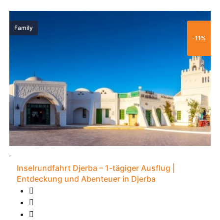
60 €
Family
-11%
Inselrundfahrt Djerba – 1-tägiger Ausflug |
Entdeckung und Abenteuer in Djerba