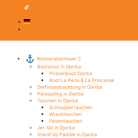
contact@djerba-guide.com
Werden Sie Anbieter
Deutsch
Fachbereich
Wasserabenteuer
Bootstour in Djerba
Piratenboot Djerba
Boot La Perle & La Princesse
Delfinbeobachtung in Djerba
Parasailing in Djerba
Tauchen in Djerba
Schnuppertauchen
Wracktauchen
Felsentauchen
Jet-Ski in Djerba