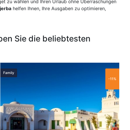
dget zu wählen und Ihren Urlaub ohne Überraschungen
Djerba
helfen Ihnen, Ihre Ausgaben zu optimieren,
en Sie die beliebtesten
60 €
Family
T
-11%