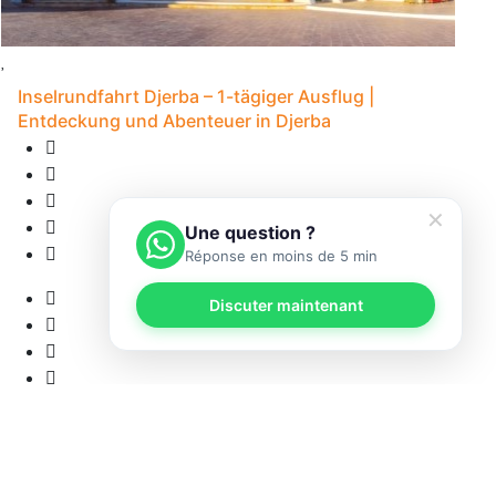
Inselrundfahrt Djerba – 1-tägiger Ausflug |
Entdeckung und Abenteuer in Djerba
✕
Une question ?
Réponse en moins de 5 min
Discuter maintenant
1
• 
12 Bewertungen
8S - Djerba
5