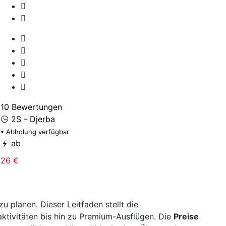
8
• 
10 Bewertungen
2S - Djerba
3
• Abholung verfügbar
ab
26 €
u planen. Dieser Leitfaden stellt die
naktivitäten bis hin zu Premium-Ausflügen. Die
Preise