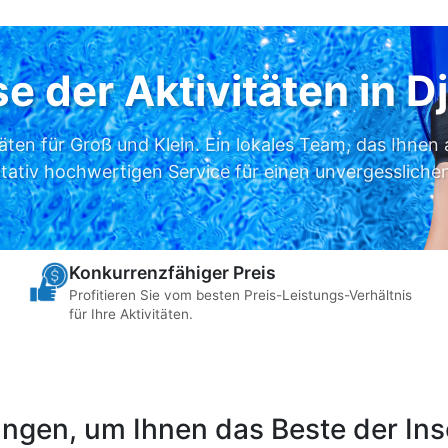
se der Aktivitäten in D
täten für Groß und Klein. Ein lokales Team, das Ihnen 
itativ hochwertigen Service für einen unvergesslichen
Konkurrenzfähiger Preis
Profitieren Sie vom besten Preis-Leistungs-Verhältnis
für Ihre Aktivitäten.
a
ngen, um Ihnen das Beste der Inse