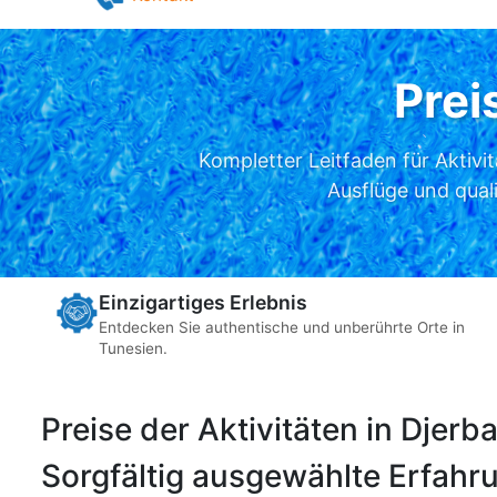
Pilates in Djerba
Yoga in Djerba
Kontakt
Prei
Kompletter Leitfaden für Aktivi
Ausflüge und qual
Einzigartiges Erlebnis
Entdecken Sie authentische und unberührte Orte in
Tunesien.
Preise der Aktivitäten in Djerb
Sorgfältig ausgewählte Erfahru