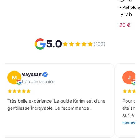
• Abholun
ab
20 €
5.0
(102)
Mayssam
J
M
J
il y a une semaine
il
Très belle expérience. Le guide Karim est d'une
Pour des
gentillesse incroyable. Je recommande !
été ann
sur le b
review 