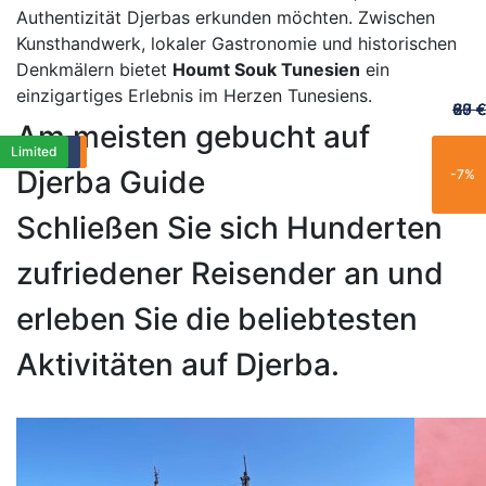
Authentizität Djerbas erkunden möchten. Zwischen
Kunsthandwerk, lokaler Gastronomie und historischen
Denkmälern bietet
Houmt Souk Tunesien
ein
einzigartiges Erlebnis im Herzen Tunesiens.
60 €
65 €
20 €
70 €
67 €
Am meisten gebucht auf
Vorgestellt
Vorgestellt
Popular
Exclusif
Trending
Exclusif
Family
Exclusif
Trending
Exclusive
Trending
Family
Popular
Trending
Exclusive
Popular
Limited
Exclusive
Exclusif
Limited
Djerba Guide
-25%
-15%
-21%
-11%
-7%
Schließen Sie sich Hunderten
zufriedener Reisender an und
erleben Sie die beliebtesten
Aktivitäten auf Djerba.