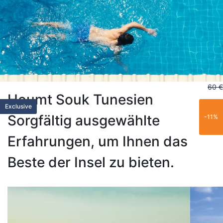
60 €
Houmt Souk Tunesien
Trending
Exclusif
Popular
Trending
Family
Exclusive
Sorgfältig ausgewählte
-11%
Erfahrungen, um Ihnen das
Beste der Insel zu bieten.