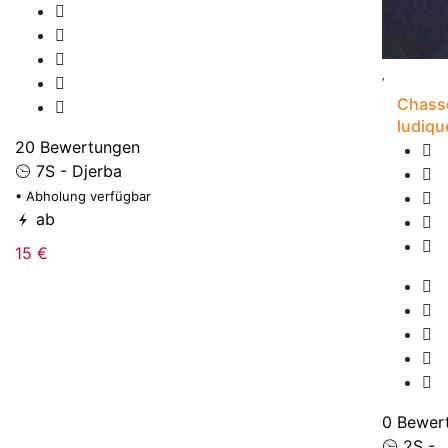
Chasse
ludiqu
20 Bewertungen
7S - Djerba
• Abholung verfügbar
ab
15 €
0 Bewer
2S -