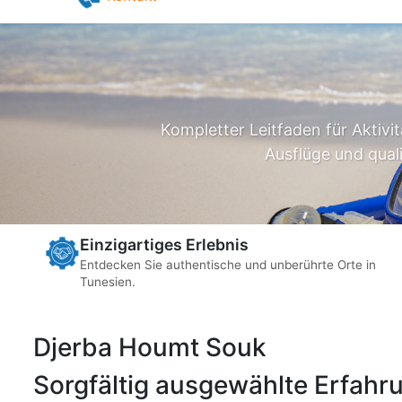
Pilates in Djerba
Yoga in Djerba
Kontakt
Kompletter Leitfaden für Aktivi
Ausflüge und qual
Einzigartiges Erlebnis
Entdecken Sie authentische und unberührte Orte in
Tunesien.
Djerba Houmt Souk
Sorgfältig ausgewählte Erfahru