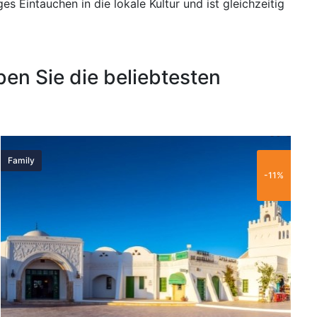
ges Eintauchen in die lokale Kultur und ist gleichzeitig
en Sie die beliebtesten
60 €
Family
T
-11%