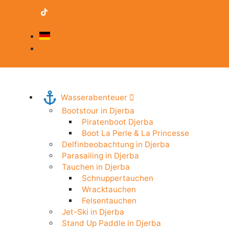
contact@djerba-guide.com
Werden Sie Anbieter
Deutsch
Fachbereich
Wasserabenteuer
Bootstour in Djerba
Piratenboot Djerba
Boot La Perle & La Princesse
Delfinbeobachtung in Djerba
Parasailing in Djerba
Tauchen in Djerba
Schnuppertauchen
Wracktauchen
Felsentauchen
Jet-Ski in Djerba