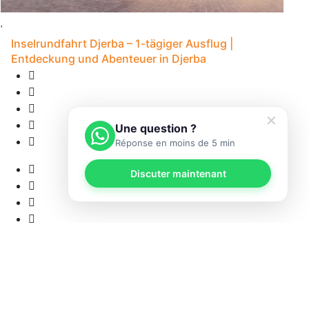
Inselrundfahrt Djerba – 1-tägiger Ausflug |
Entdeckung und Abenteuer in Djerba
✕
Une question ?
Réponse en moins de 5 min
Discuter maintenant
1
• 
12 Bewertungen
8S - Djerba
5
• Abholung verfügbar