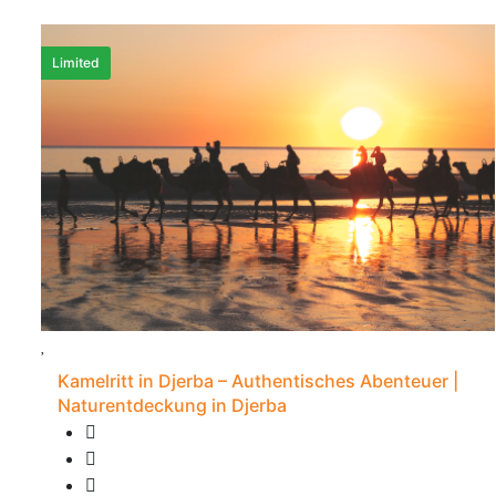
Limited
Kamelritt in Djerba – Authentisches Abenteuer |
Naturentdeckung in Djerba