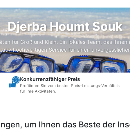
Djerba Houmt Souk
täten für Groß und Klein. Ein lokales Team, das Ihnen 
itativ hochwertigen Service für einen unvergesslichen
Konkurrenzfähiger Preis
Profitieren Sie vom besten Preis-Leistungs-Verhältnis
für Ihre Aktivitäten.
ngen, um Ihnen das Beste der Inse