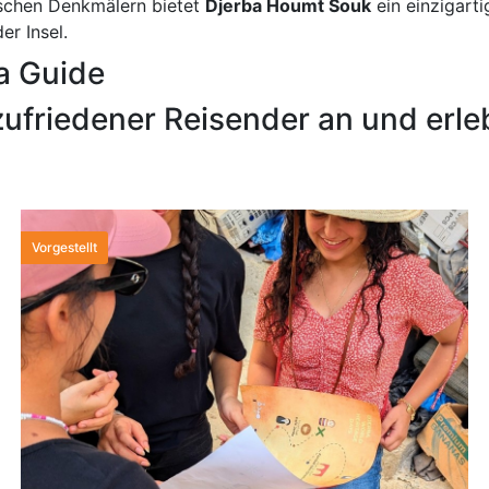
ischen Denkmälern bietet
Djerba Houmt Souk
ein einzigarti
er Insel.
a Guide
ufriedener Reisender an und erleb
Vorgestellt