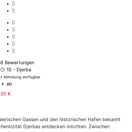
1
• 
8 Bewertungen
1S - Djerba
8
• Abholung verfügbar
ab
30 €
, malerischen Gassen und den historischen Hafen bekannt
thentizität Djerbas entdecken möchten. Zwischen