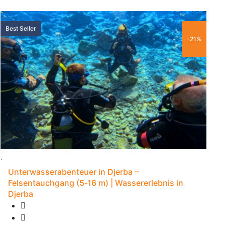
70 €
Best Seller
P
-21%
Unterwasserabenteuer in Djerba –
Felsentauchgang (5‑16 m) | Wassererlebnis in
Djerba