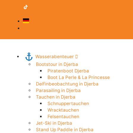
contact@djerba-guide.com
Werden Sie Anbieter
Deutsch
Fachbereich
Wasserabenteuer
Bootstour in Djerba
Piratenboot Djerba
Boot La Perle & La Princesse
Delfinbeobachtung in Djerba
Parasailing in Djerba
Tauchen in Djerba
Schnuppertauchen
Wracktauchen
Felsentauchen
Jet-Ski in Djerba