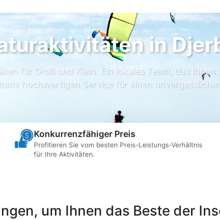
aturaktivitäten in Djer
täten für Groß und Klein. Ein lokales Team, das Ihnen 
itativ hochwertigen Service für einen unvergesslichen
Konkurrenzfähiger Preis
Profitieren Sie vom besten Preis-Leistungs-Verhältnis
für Ihre Aktivitäten.
ngen, um Ihnen das Beste der Inse