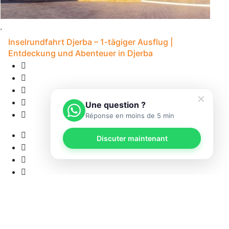
Inselrundfahrt Djerba – 1-tägiger Ausflug |
Entdeckung und Abenteuer in Djerba
✕
Une question ?
Réponse en moins de 5 min
Discuter maintenant
1
• 
12 Bewertungen
8S - Djerba
5