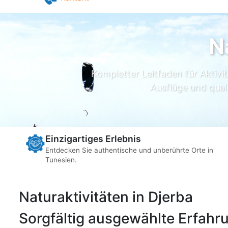
Pilates in Djerba
Yoga in Djerba
Kontakt
N
Kompletter Leitfaden für Aktivi
Ausflüge und qual
Einzigartiges Erlebnis
Entdecken Sie authentische und unberührte Orte in
Tunesien.
Naturaktivitäten in Djerba
Sorgfältig ausgewählte Erfahru