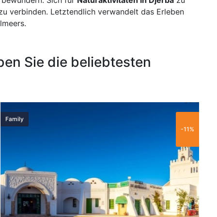
zu verbinden. Letztendlich verwandelt das Erleben
lmeers.
en Sie die beliebtesten
60 €
Family
P
-11%