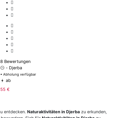
1
• 
8 Bewertungen
5
- Djerba
• Abholung verfügbar
ab
55 €
 zu entdecken.
Naturaktivitäten in Djerba
zu erkunden,
 bewundern. Sich für
Naturaktivitäten in Djerba
zu