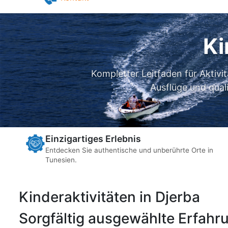
Pilates in Djerba
Yoga in Djerba
Kontakt
Ki
Kompletter Leitfaden für Aktivi
Ausflüge und qual
Einzigartiges Erlebnis
Entdecken Sie authentische und unberührte Orte in
Tunesien.
Kinderaktivitäten in Djerba
Sorgfältig ausgewählte Erfahru