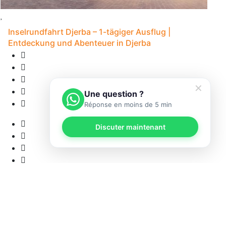
Inselrundfahrt Djerba – 1-tägiger Ausflug |
Entdeckung und Abenteuer in Djerba
✕
Une question ?
Réponse en moins de 5 min
Discuter maintenant
1
• 
12 Bewertungen
8S - Djerba
5
• Abholung verfügbar