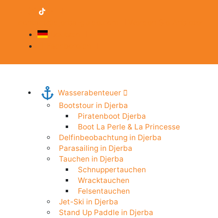
contact@djerba-guide.com
Werden Sie Anbieter
Deutsch
Fachbereich
Wasserabenteuer
Bootstour in Djerba
Piratenboot Djerba
Boot La Perle & La Princesse
Delfinbeobachtung in Djerba
Parasailing in Djerba
Tauchen in Djerba
Schnuppertauchen
Wracktauchen
Felsentauchen
Jet-Ski in Djerba