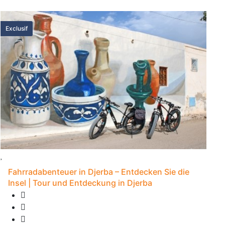
Exclusif
Fahrradabenteuer in Djerba – Entdecken Sie die
Insel | Tour und Entdeckung in Djerba