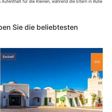
ufenthalt für die Kleinen, während die Eltern in Ruhe
en Sie die beliebtesten
60 €
Exclusif
L
-11%