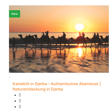
New
Kamelritt in Djerba – Authentisches Abenteuer |
Naturentdeckung in Djerba