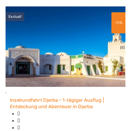
60 €
Exclusif
-11%
Inselrundfahrt Djerba – 1-tägiger Ausflug |
Entdeckung und Abenteuer in Djerba