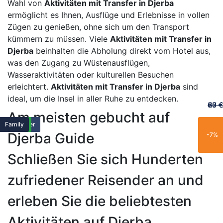
Wahl von
Aktivitäten mit Transfer in Djerba
ermöglicht es Ihnen, Ausflüge und Erlebnisse in vollen
Zügen zu genießen, ohne sich um den Transport
kümmern zu müssen. Viele
Aktivitäten mit Transfer in
Djerba
beinhalten die Abholung direkt vom Hotel aus,
was den Zugang zu Wüstenausflügen,
Wasseraktivitäten oder kulturellen Besuchen
erleichtert.
Aktivitäten mit Transfer in Djerba
sind
ideal, um die Insel in aller Ruhe zu entdecken.
60 €
65 €
20 €
70 €
67 €
Am meisten gebucht auf
Vorgestellt
Vorgestellt
Family
Popular
Trending
New
Family
Exclusive
Popular
Family
Popular
Best Seller
Popular
Trending
Best Seller
Limited
New
Limited
New
Family
Djerba Guide
-25%
-15%
-21%
-11%
-7%
Schließen Sie sich Hunderten
zufriedener Reisender an und
erleben Sie die beliebtesten
Aktivitäten auf Djerba.