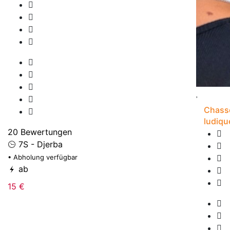
Chasse
ludiqu
20 Bewertungen
7S - Djerba
• Abholung verfügbar
ab
15 €