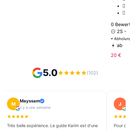
0 Bewer
2S -
• Abholun
ab
20 €
5.0
(102)
Mayssam
J
M
J
il y a une semaine
il
Très belle expérience. Le guide Karim est d'une
Pour des