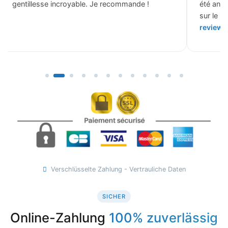
gentillesse incroyable. Je recommande !
été ann
sur le b
review 
Verschlüsselte Zahlung - Vertrauliche Daten
SICHER
Online-Zahlung
100% zuverlässig