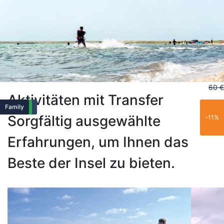
60 €
Aktivitäten mit Transfer
Exclusive
Family
Popular
Family
Popular
Family
Sorgfältig ausgewählte
-11%
Erfahrungen, um Ihnen das
Beste der Insel zu bieten.