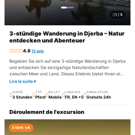
1 / 5
3-stündige Wanderung in Djerba – Natur
entdecken und Abenteuer
4.8
12 avis
Begeben Sie sich auf eine 3-stündige Wanderung in Djerba
und entdecken Sie einzigartige Naturlandschaften
zwischen Meer und Land. Dieses Erlebnis bietet Ihnen eine
vollständige Eintauchen in die Natur, ideal für Abenteuer-
Lire la suite ▾
und Entdeckungsliebhaber. Genießen Sie eine angenehme,
zugängliche Strecke mit außergewöhnlichen Panoramen.
DURÉE
TYP
BILLET
LANGUES
ANNULATION
3 Stunden
Pferd
Mobile
FR, EN +5
Gratuite 24h
Déroulement de l'excursion
ÉTAPE 1/9