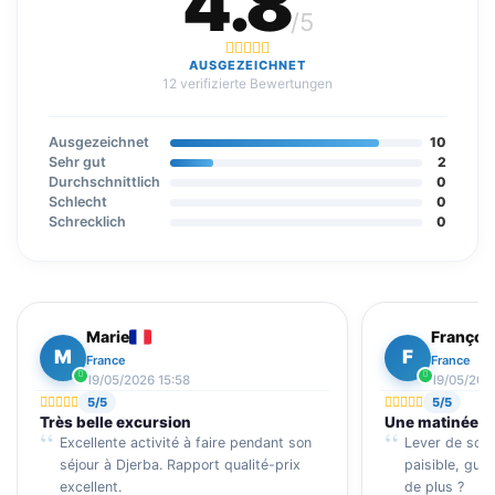
4.8
/5
AUSGEZEICHNET
12 verifizierte Bewertungen
Ausgezeichnet
10
Sehr gut
2
Durchschnittlich
0
Schlecht
0
Schrecklich
0
Marie
Françoi
M
F
France
France
19/05/2026 15:58
19/05/202
5/5
5/5
Très belle excursion
Une matinée in
Excellente activité à faire pendant son
Lever de sole
séjour à Djerba. Rapport qualité-prix
paisible, gui
excellent.
de plus ?