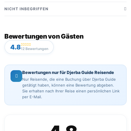
Guide während der Wanderung
NICHT INBEGRIFFEN
3-stündige Strecke in Djerba
Persönliche Ausrüstung (Schuhe, Wasser, etc.)
Entdeckung der Naturlandschaften
Persönliche Ausgaben
Bewertungen von Gästen
Betreuung und Unterstützung
4.8
Foto- und Videopausen
12 Bewertungen
Bewertungen nur für Djerba Guide Reisende
Nur Reisende, die eine Buchung über Djerba Guide
getätigt haben, können eine Bewertung abgeben.
Sie erhalten nach Ihrer Reise einen persönlichen Link
per E-Mail.