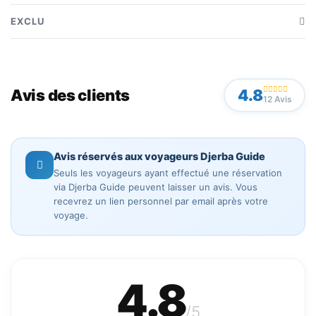
Guide pendant la randonnée
EXCLU
Parcours de 3 heures à Djerba
Équipement personnel (chaussures, eau, etc.)
Découverte des paysages naturels
Dépenses personnelles
Accompagnement et assistance
Avis des clients
4.8
12 Avis
Pause photos et vidéos
Transport
Avis réservés aux voyageurs Djerba Guide
Seuls les voyageurs ayant effectué une réservation
via Djerba Guide peuvent laisser un avis. Vous
recevrez un lien personnel par email après votre
voyage.
4.8
/5