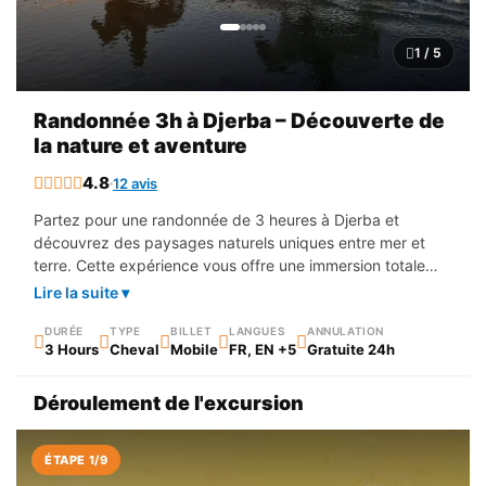
1 / 5
Randonnée 3h à Djerba – Découverte de
la nature et aventure
4.8
12 avis
Partez pour une randonnée de 3 heures à Djerba et
découvrez des paysages naturels uniques entre mer et
terre. Cette expérience vous offre une immersion totale
dans la nature, idéale pour les amateurs d’aventure et de
Lire la suite ▾
découverte. Profitez d’un parcours agréable, accessible et
riche en panoramas exceptionnels.
DURÉE
TYPE
BILLET
LANGUES
ANNULATION
3 Hours
Cheval
Mobile
FR, EN +5
Gratuite 24h
Déroulement de l'excursion
ÉTAPE 1/9