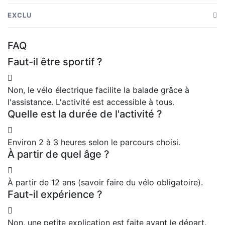
Vélo électrique
EXCLU
Casque de protection
Dépenses personnelles
FAQ
Guide accompagnateur
Repas et boissons supplémentaires
Faut-il être sportif ?
Briefing avant départ
Pourboires (optionnel)
Assistance pendant l'excursion
Non, le vélo électrique facilite la balade grâce à
Transport
l'assistance. L'activité est accessible à tous.
Quelle est la durée de l'activité ?
Environ 2 à 3 heures selon le parcours choisi.
À partir de quel âge ?
À partir de 12 ans (savoir faire du vélo obligatoire).
Faut-il expérience ?
Non, une petite explication est faite avant le départ.