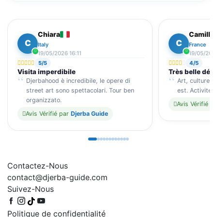
Chiara
Camille
C
C
Italy
France
19/05/2026 16:11
19/05/2026
5/5
4/5
Visita imperdibile
Très belle déc
Djerbahood è incredibile, le opere di
Art, culture e
street art sono spettacolari. Tour ben
est. Activité 
organizzato.
Avis Vérifié p
Avis Vérifié par
Djerba Guide
Contactez-Nous
contact@djerba-guide.com
Suivez-Nous
Politique de confidentialité