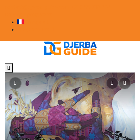
contact@djerba-guide.com
+216 55 718 234
Devenez prestataire
Français
Espace Pro