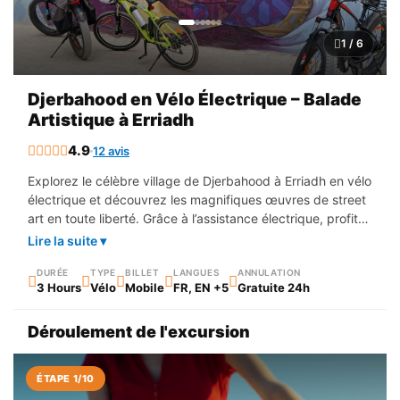
1 / 6
Djerbahood en Vélo Électrique – Balade
Artistique à Erriadh
4.9
12 avis
Explorez le célèbre village de Djerbahood à Erriadh en vélo
électrique et découvrez les magnifiques œuvres de street
art en toute liberté. Grâce à l’assistance électrique, profitez
d’une balade agréable et sans effort dans les ruelles
Lire la suite ▾
typiques du village. Accompagné d’un guide local, vous
partirez à la découverte des fresques murales réalisées
DURÉE
TYPE
BILLET
LANGUES
ANNULATION
3 Hours
Vélo
Mobile
FR, EN +5
Gratuite 24h
par des artistes internationaux, tout en découvrant
l’histoire et la culture de Djerba. Cette excursion combine
Déroulement de l'excursion
art, culture et nature pour une expérience unique. Une
activité idéale pour les amateurs de photographie, de
découverte et de balades tranquilles.
ÉTAPE 1/10