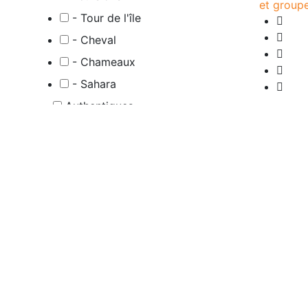
et group
- Tour de l'île
- Cheval
- Chameaux
- Sahara
Authentiques
- Yoga
- Atelier Poterie
- Cours de Cuisine
- Pilates
0 Avis
2H -
Suite
• Prise en ch
20 €
Trending