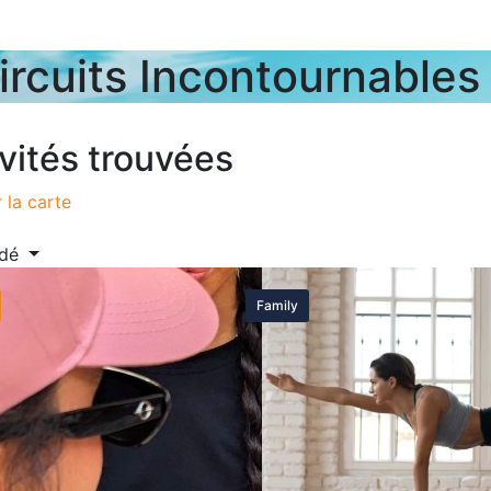
ircuits Incontournables 
ivités trouvées
r la carte
ndé
Family