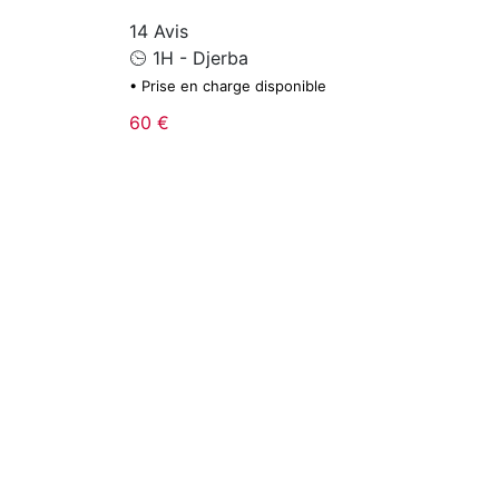
14 Avis
1H - Djerba
• Prise en charge disponible
60 €
Trending
Djerba MIZĀN – Une Demi-