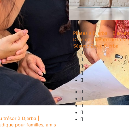
Pilates à Djerba – Bien-êt
Détente au Bord de la Me
Séance Zen à Djerba
 trésor à Djerba |
ludique pour familles, amis