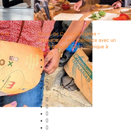
re et
Cours de Cuisine à Djerba –
r |
Dégustation et Expérience avec un
Local | Atelier Gastronomique à
Djerba