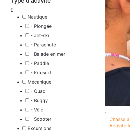
Type d'activité
Nautique
- Plongée
- Jet-ski
- Parachute
- Balade en mer
- Paddle
- Kitesurf
Mécanique
- Quad
- Buggy
- Vélo
- Scooter
Chasse au
Activité 
Excursions