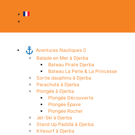
contact@djerba-guide.com
+216 55 718 234
Devenez 
Français
Espace Pro
Aventures Nautiques
Balade en Mer à Djerba
Bateau Pirate Djerba
Bateau La Perle & La Princesse
Sortie dauphins à Djerba
Parachute à Djerba
Plongée à Djerba
Plongée Découverte
Plongée Épave
Plongée Rocher
Jet-Ski à Djerba
Stand Up Paddle à Djerba