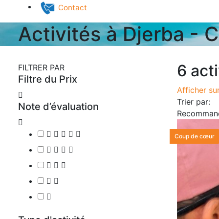
Yoga à Djerba
Chasse au trésor à Djerba
Journée MIZĀN
Activités à Djerba - C
Contact
6 act
FILTRER PAR
Filtre du Prix
Afficher su
Trier par:
Note d’évaluation
Recomma
Coup de cœur