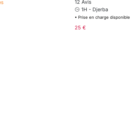
12 Avis
es
1H - Djerba
• Prise en charge disponible
25 €
arge disponible
New