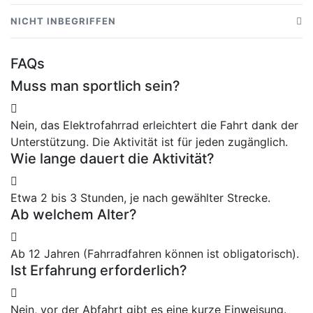
Elektrofahrrad
NICHT INBEGRIFFEN
Schutzhelm
Persönliche Ausgaben
FAQs
Begleitender Guide
Mahlzeiten und zusätzliche Getränke
Muss man sportlich sein?
Einweisung vor der Abfahrt
Trinkgelder (optional)
Unterstützung während des Ausflugs
Nein, das Elektrofahrrad erleichtert die Fahrt dank der
Unterstützung. Die Aktivität ist für jeden zugänglich.
Wie lange dauert die Aktivität?
Etwa 2 bis 3 Stunden, je nach gewählter Strecke.
Ab welchem Alter?
Ab 12 Jahren (Fahrradfahren können ist obligatorisch).
Ist Erfahrung erforderlich?
Nein, vor der Abfahrt gibt es eine kurze Einweisung.