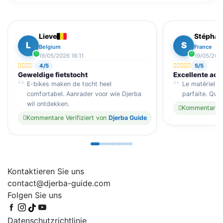
Lieve
Stéphan
L
S
Belgium
France
19/05/2026 16:11
19/05/2026
4/5
5/5
Geweldige fietstocht
Excellente acti
E-bikes maken de tocht heel
Le matériel es
comfortabel. Aanrader voor wie Djerba
parfaite. Que
wil ontdekken.
Kommentare Ve
Kommentare Verifiziert von
Djerba Guide
Kontaktieren Sie uns
contact@djerba-guide.com
Folgen Sie uns
Datenschutzrichtlinie