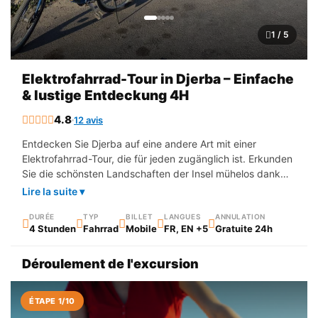
1 / 5
Elektrofahrrad-Tour in Djerba – Einfache
& lustige Entdeckung 4H
4.8
12 avis
Entdecken Sie Djerba auf eine andere Art mit einer
Elektrofahrrad-Tour, die für jeden zugänglich ist. Erkunden
Sie die schönsten Landschaften der Insel mühelos dank
der elektrischen Unterstützung. Zwischen authentischen
Lire la suite ▾
Wegen, traditionellen Dörfern und dem Meer ist diese
Aktivität ideal, um Djerba in Ihrem eigenen Tempo zu
DURÉE
TYP
BILLET
LANGUES
ANNULATION
4 Stunden
Fahrrad
Mobile
FR, EN +5
Gratuite 24h
entdecken. Begleitet von einem lokalen Guide
durchqueren Sie ruhige Gebiete abseits des Verkehrs,
Déroulement de l'excursion
perfekt um die Natur voll und ganz zu genießen. Das
Elektrofahrrad ermöglicht es Ihnen, auch unter der Sonne
mühelos zu fahren, ohne zu ermüden. Dieser Ausflug ist
ÉTAPE 1/10
für Anfänger wie auch für Geübte geeignet. Ein originelles,